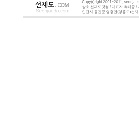
Copy(r)right 2001~2011, seonjaedo
상호:선재도닷컴 / 대표자:백태종 / 사업자
인천시 옹진군 영흥면(영흥도)선재리 