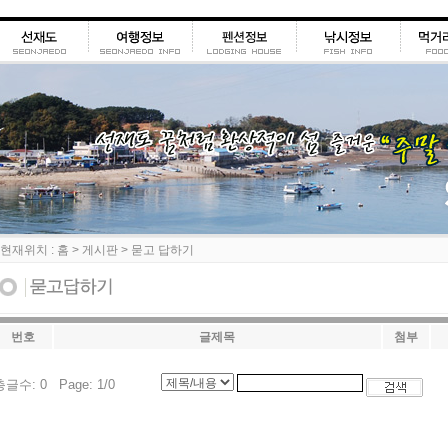
재위치 : 홈 > 게시판 > 묻고 답하기
번호
글제목
첨부
총글수: 0 Page: 1/0