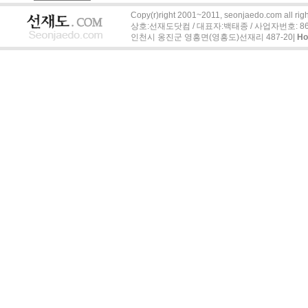
Copy(r)right 2001~2011, seonjaedo.com all righ
상호:선재도닷컴 / 대표자:백태종 / 사업자번호: 863-04
인천시 옹진군 영흥면(영흥도)선재리 487-20|
H