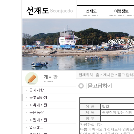
현재위치 : 홈 > 게시판 > 묻고 답
이 름
달걀
제 목
족구장이 있는 식당
첨 부
안녕하십니까
다름이 아니오라 선재도나 영흥도에