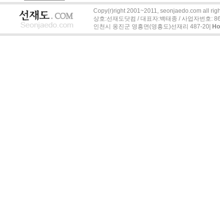
Copy(r)right 2001~2011, seonjaedo.com all righ
상호:선재도닷컴 / 대표자:백태종 / 사업자번호: 863-04
인천시 옹진군 영흥면(영흥도)선재리 487-20|
H