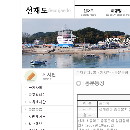
현재위치 : 홈 > 게시판 > 동문동창
이 름
관리자
제 목
선재초등 총동문회 
첨 부
선재 초등학교 총동문회 창립총회
일시: 2007년 10월28일