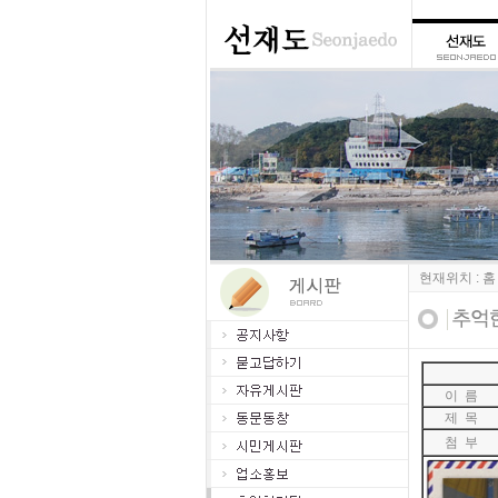
현재위치 : 홈
이 름
제 목
첨 부