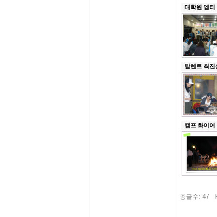
대학원 엠티
탈렌트 최진
캠프 화이어
총글수: 47 Pa