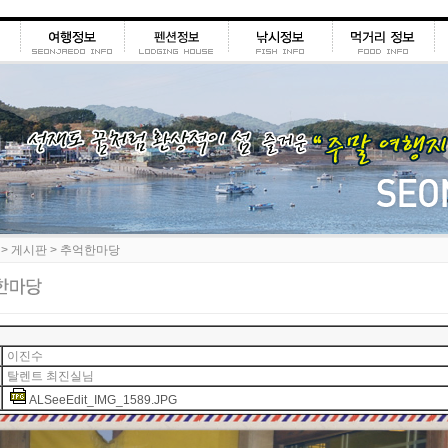
 > 게시판 > 추억한마당
이진수
탈렌트 최진실님
ALSeeEdit_IMG_1589.JPG