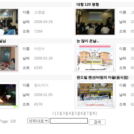
대형 120 평형
이름
고창엽
이름
날짜
2006.04.29
날짜
2
조회
7269
조회
6
실님
눈 많이 온날...
이름
이진수
이름
날짜
2006.02.28
날짜
2
조회
8295
조회
9
윈드빌 펜션/바람의 마을(음식점)
이름
윈드지기
이름
날짜
2006.01.05
날짜
2
조회
6578
조회
6
1
[ 2 ]
[ 3 ]
[ 4 ]
[ 5 ]
[ 6 ]
[ 7 ]
[ 8 ]
ge: 1/8