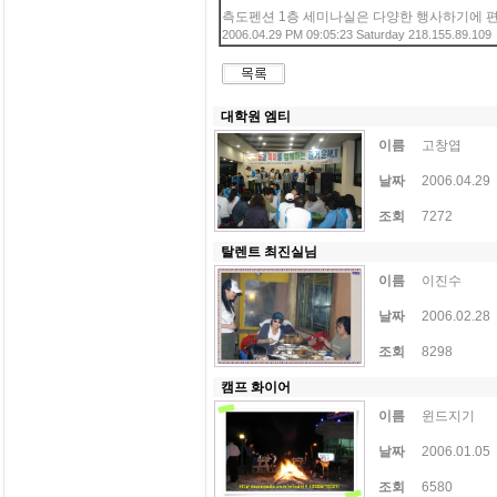
측도펜션 1층 세미나실은 다양한 행사하기에 
2006.04.29 PM 09:05:23 Saturday 218.155.89.109
대학원 엠티
이름
고창엽
날짜
2006.04.29
조회
7272
탈렌트 최진실님
이름
이진수
날짜
2006.02.28
조회
8298
캠프 화이어
이름
윈드지기
날짜
2006.01.05
조회
6580