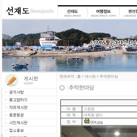
현재위치 : 홈 > 게시판 > 추억한마당
이 름
고창엽
제 목
대학원 엠티
첨 부
004.jpg